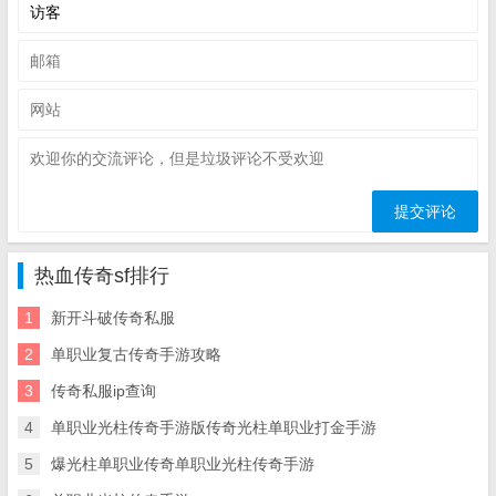
热血传奇sf排行
1
新开斗破传奇私服
2
单职业复古传奇手游攻略
3
传奇私服ip查询
4
单职业光柱传奇手游版传奇光柱单职业打金手游
5
爆光柱单职业传奇单职业光柱传奇手游