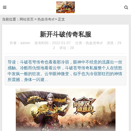
当前位置：
网站首页
>
热血传奇sf
> 正文
新开斗破传奇私服
作者：admin
发布时间：2022-01-07
分类：
热血传奇sf
浏览：29
2
评论：28
导读：斗破苍穹传奇也看着那冷宿，眼神中不经意的流露出一丝
感触。冷酷而仇恨地看着云华，斗破苍穹传奇私服整个人在愤怒
中发疯一般的狂攻。云华眼神微变，似乎也为冷宿那狂烈的神情
所震撼，身体一闪避...