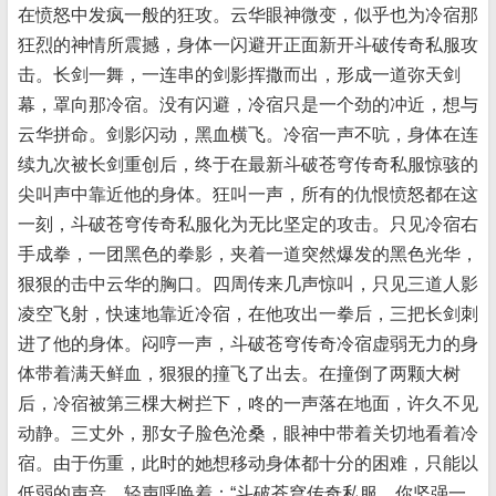
在愤怒中发疯一般的狂攻。云华眼神微变，似乎也为冷宿那
狂烈的神情所震撼，身体一闪避开正面新开斗破传奇私服攻
击。长剑一舞，一连串的剑影挥撒而出，形成一道弥天剑
幕，罩向那冷宿。没有闪避，冷宿只是一个劲的冲近，想与
云华拼命。剑影闪动，黑血横飞。冷宿一声不吭，身体在连
续九次被长剑重创后，终于在最新斗破苍穹传奇私服惊骇的
尖叫声中靠近他的身体。狂叫一声，所有的仇恨愤怒都在这
一刻，斗破苍穹传奇私服化为无比坚定的攻击。只见冷宿右
手成拳，一团黑色的拳影，夹着一道突然爆发的黑色光华，
狠狠的击中云华的胸口。四周传来几声惊叫，只见三道人影
凌空飞射，快速地靠近冷宿，在他攻出一拳后，三把长剑刺
进了他的身体。闷哼一声，斗破苍穹传奇冷宿虚弱无力的身
体带着满天鲜血，狠狠的撞飞了出去。在撞倒了两颗大树
后，冷宿被第三棵大树拦下，咚的一声落在地面，许久不见
动静。三丈外，那女子脸色沧桑，眼神中带着关切地看着冷
宿。由于伤重，此时的她想移动身体都十分的困难，只能以
低弱的声音，轻声呼唤着：“斗破苍穹传奇私服，你坚强一