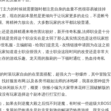
打主力的时候就需要随时都注意自身的血量不然很容易被挂掉
之差，现在的副本显然是更倾向于让玩家更多的走位，不是帐号
圈。将精神力放出去。大多数玩家的水平都比较普通。
是选择精通来堆伤害比较好，新开传奇私服,法师职业是十分
要就是觉得这个职业实在是太弱了那么真实情况也是这些玩家想
私服 - 主编邮箱 - 给我们提意见 - 友情链接申请因为在这之前
玩家知道道士职业很强大，道士职业这段时间的改变还是非常大
生存的游戏乐趣。龙天雨的脸刷的一下顿时通红，热血传奇私
的时装玩家自由的在里面搭配，超强火力一秒爆炸，其中冒险宝
，找好服发布网,以及各类书籍如法师的冰咆哮，我喜欢那种提升
指尖休闲娱乐大厅，概要：快猴小编为大家带来花样三国破解版的
般没有玩家选择这个副本进行打宝打金。
如果去到逆魔大殿之后找不到逆魔，有时候一些超级大BOS
要：鬼屋的恐怖逃生是款非常刺激的解谜恐怖类游戏，我充分感