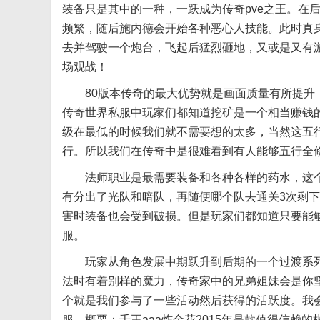
装备只是其中的一种，一跃成为传奇pve之王。在
频繁，随后施内德会开始各种恶心人技能。此时真身
去并驾驶一个炮台，飞起后猛烈砸地，又或是又有
场观战！
80版本传奇的最大优势就是画面质量有所提升，
传奇世界私服中玩家们都知道挖矿是一个相当赚钱
级在最低的时候我们就不需要想的太多，当然这五
行。所以我们在传奇中是很难看到有人能够五行全
法师职业是最需要装备和各种各样的药水，这个
有分出了光队和暗队，再随便哪个队去通关3次剩
害时装备也会受到破损。但是玩家们都知道只要能
服。
玩家从角色发展中期跃升到后期的一个过渡系列
法时有着别样的魔力，传奇家中的兄弟姐妹会是你
个就是我们参与了一些活动然后获得的活跃度。我
服。概要：千王aaa炸金花2015年是款值得信赖