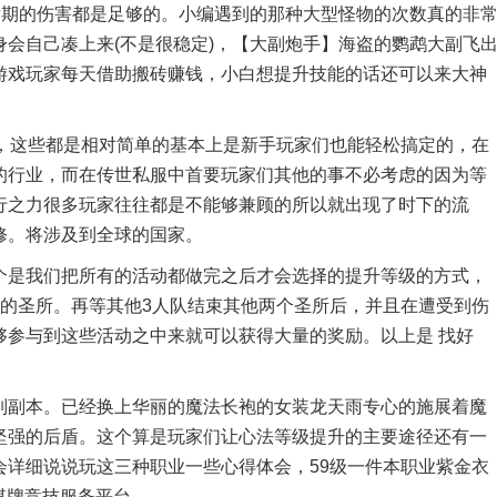
后期的伤害都是足够的。小编遇到的那种大型怪物的次数真的非
会自己凑上来(不是很稳定)，【大副炮手】海盗的鹦鹉大副飞
游戏玩家每天借助搬砖赚钱，小白想提升技能的话还可以来大神
这些都是相对简单的基本上是新手玩家们也能轻松搞定的，在
的行业，而在传世私服中首要玩家们其他的事不必考虑的因为等
行之力很多玩家往往都是不能够兼顾的所以就出现了时下的流
修。将涉及到全球的国家。
是我们把所有的活动都做完之后才会选择的提升等级的方式，
下的圣所。再等其他3人队结束其他两个圣所后，并且在遭受到伤
够参与到这些活动之中来就可以获得大量的奖励。以上是 找好
副本。已经换上华丽的魔法长袍的女装龙天雨专心的施展着魔
坚强的后盾。这个算是玩家们让心法等级提升的主要途径还有一
会详细说说玩这三种职业一些心得体会，59级一件本职业紫金衣
的棋牌竞技服务平台。