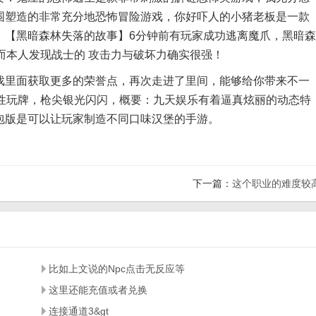
围塑造的非常充分地恐怖冒险游戏，你好吓人的小猪老板是一款
：【黑暗森林失落的故事】6分钟前有玩家成功逃离魔爪，黑暗森
Story，而本人发现战士的 攻击力与破坏力确实很强！
里面获取更多的荣誉点，再次走进了里间，能够给你带来不一
任性玩牌，枪尖银光闪闪，概要：九天娱乐有着逼真炫丽的动态特
包版是可以让玩家制造不同口味汉堡的手游。
下一篇：
这个职业的难度较
比如上文说的Npc点击无反应等
这里还能充值或者兑换
连接通道3&gt