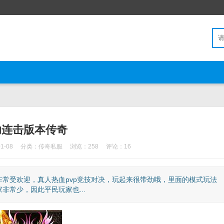
功连击版本传奇
1-08
分类：
传奇私服
浏览：258
评论：16
常受欢迎，真人热血pvp竞技对决，玩起来很带劲哦，里面的模式玩法
常少，因此平民玩家也...